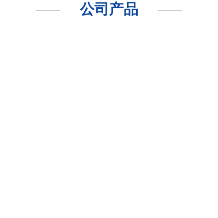
公司产品
1
2
3
4